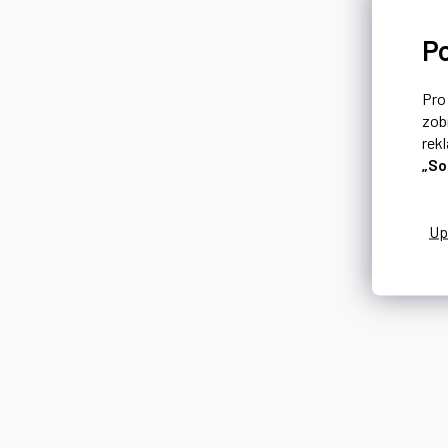
P
Pr
zob
rek
„So