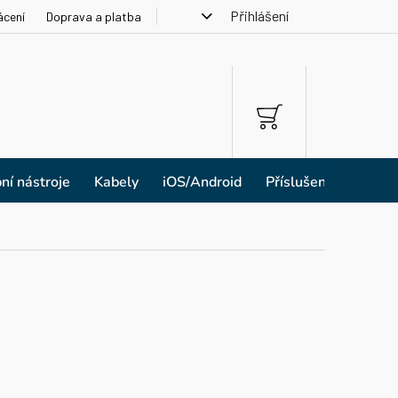
Přihlášení
ácení
Doprava a platba
NÁKUPNÍ
KOŠÍK
ní nástroje
Kabely
iOS/Android
Příslušenství