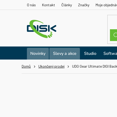
Přejít
O nás
Kontakt
Články
Značky
Moje objedná
na
obsah
Novinky
Slevy a akce
Studio
Softwa
Domů
Ukončený prodej
UDG Gear Ultimate DIGI Bac