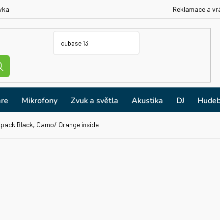
vka
Reklamace a vr
re
Mikrofony
Zvuk a světla
Akustika
DJ
Hudeb
kpack Black, Camo/ Orange inside