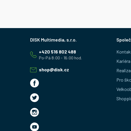
Z
Společ
á
+420 516 802 488
Kontak
p
Kariéra
a
shop
@
disk.cz
Realiza
t
Pro ško
Velkoo
í
Shoppi