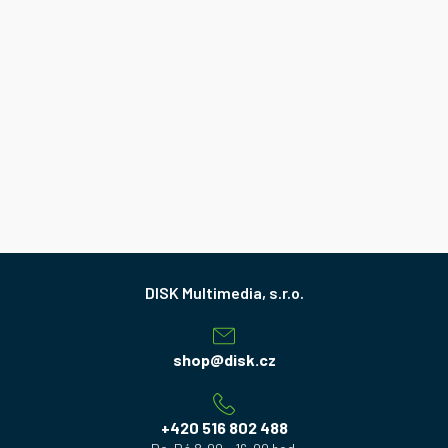
Z
á
p
a
shop
@
disk.cz
t
í
+420 516 802 488