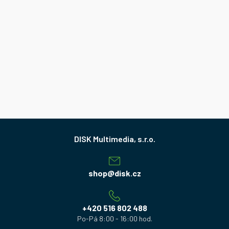
Z
á
p
a
shop
@
disk.cz
t
í
+420 516 802 488