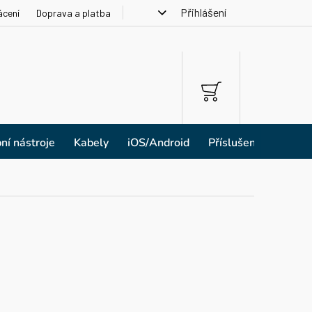
Přihlášení
ácení
Doprava a platba
NÁKUPNÍ
KOŠÍK
ní nástroje
Kabely
iOS/Android
Příslušenství