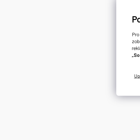
P
Pr
zob
rek
„So