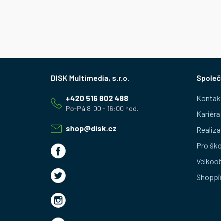
Z
Společ
á
+420 516 802 488
Kontak
p
Kariéra
a
shop
@
disk.cz
Realiza
t
Pro ško
Velkoo
í
Shoppi