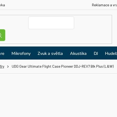
vka
Reklamace a vr
re
Mikrofony
Zvuk a světla
Akustika
DJ
Hudeb
fry
UDG Gear Ultimate Flight Case Pioneer DDJ-REV7 Blk Plus (L&W)