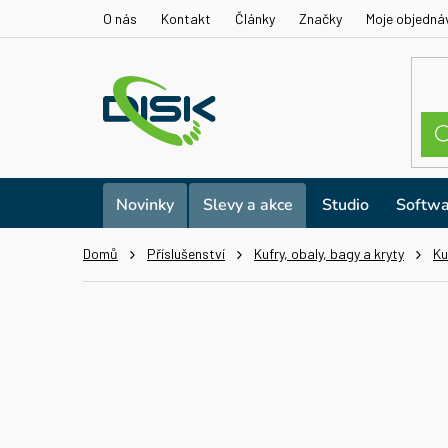
Přejít
O nás
Kontakt
Články
Značky
Moje objedná
na
obsah
Novinky
Slevy a akce
Studio
Softwa
Domů
Příslušenství
Kufry, obaly, bagy a kryty
Ku