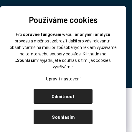
Doprava:
Používáme cookies
Pro
správné fungování
webu,
anonymní analýzu
provozu a možnost zobrazit další pro vás relevantní
obsah včetně na míru přizpůsobených reklam využíváme
na tomto webu soubory cookies. Kliknutím na
„Souhlasím“
vyjadřujete souhlas s tím, jak cookies
Platba:
využíváme.
Odmítnout
Vytvořil Shoptet Premium
Copyright 2026
DISK Multimedia, s.r.o.
. Všechna práva vyhrazena.
Souhlasím
Upravit nastavení cookies