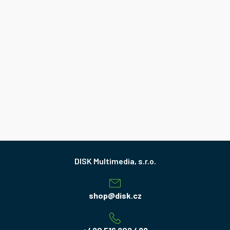
Z
á
p
a
shop
@
disk.cz
t