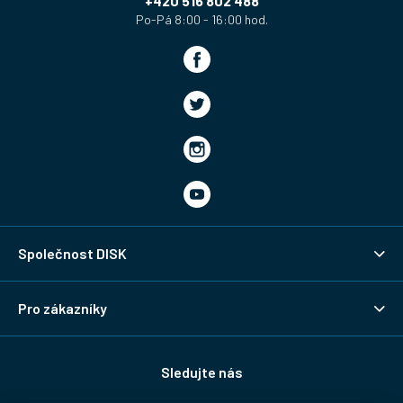
í
+420 516 802 488
Společnost DISK
Pro zákazníky
Sledujte nás