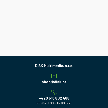
Z
á
p
a
shop
@
disk.cz
t
í
+420 516 802 488