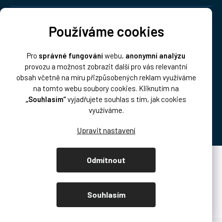
Doprava:
Používáme cookies
Pro
správné fungování
webu,
anonymní analýzu
provozu a možnost zobrazit další pro vás relevantní
obsah včetně na míru přizpůsobených reklam využíváme
na tomto webu soubory cookies. Kliknutím na
„Souhlasím“
vyjadřujete souhlas s tím, jak cookies
Platba:
využíváme.
Odmítnout
Vytvořil Shoptet Premium
Copyright 2026
DISK Multimedia, s.r.o.
. Všechna práva vyhrazena.
Souhlasím
Upravit nastavení cookies