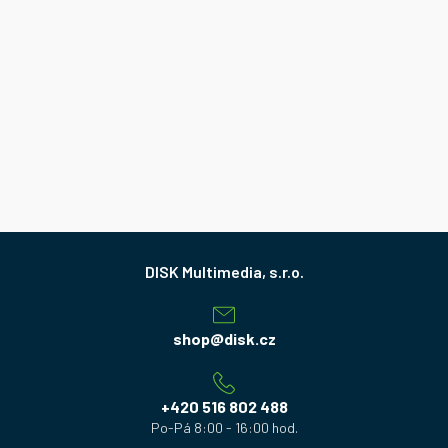
Z
á
p
a
shop
@
disk.cz
t
í
+420 516 802 488