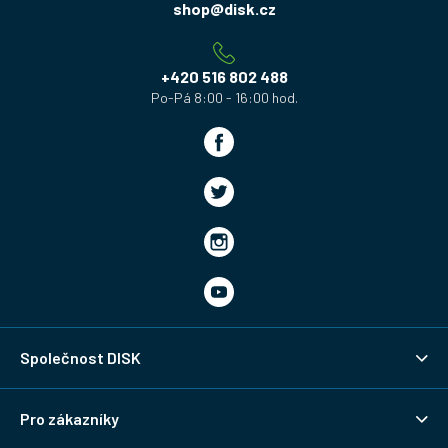
a
shop
@
disk.cz
t
í
+420 516 802 488
Společnost DISK
Pro zákazníky