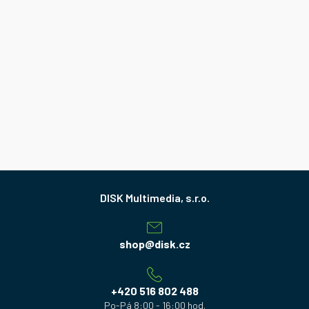
Z
á
p
a
shop
@
disk.cz
t
í
+420 516 802 488