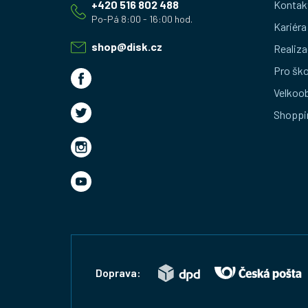
+420 516 802 488
Kontak
p
Kariéra
a
shop
@
disk.cz
Realiza
t
Pro ško
Velkoo
í
Shoppi
Doprava: