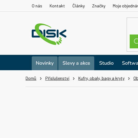
Přejít
O nás
Kontakt
Články
Značky
Moje objedná
na
obsah
Novinky
Slevy a akce
Studio
Softwa
Domů
Příslušenství
Kufry, obaly, bagy a kryty
Ob