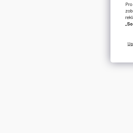
Pr
zob
rek
„So