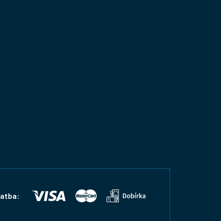
latba: