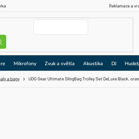
vka
Reklamace a vr
re
Mikrofony
Zvuk a světla
Akustika
DJ
Hudeb
aly a bagy
UDG Gear Ultimate SlingBag Trolley Set DeLuxe Black, oran