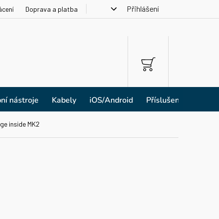
Přihlášení
ácení
Doprava a platba
NÁKUPNÍ
KOŠÍK
ní nástroje
Kabely
iOS/Android
Příslušenství
ge inside MK2