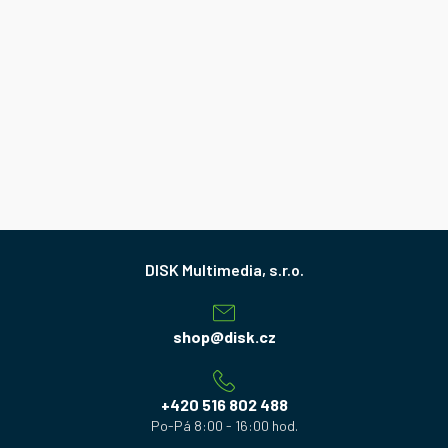
Z
á
p
a
shop
@
disk.cz
t
í
+420 516 802 488