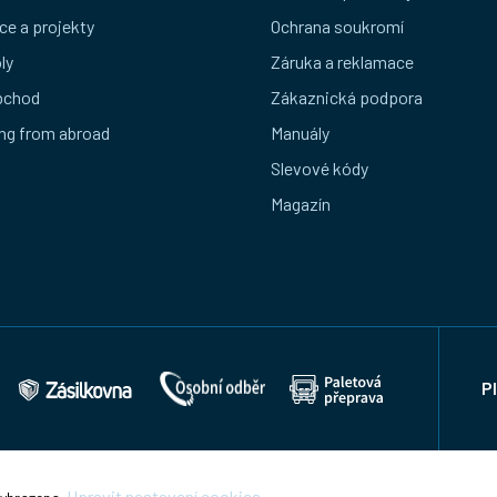
ce a projekty
Ochrana soukromí
ly
Záruka a reklamace
bchod
Zákaznická podpora
ng from abroad
Manuály
Slevové kódy
Magazín
P
Upravit nastavení cookies