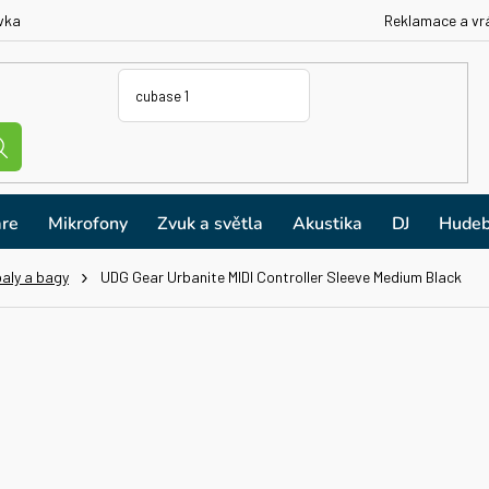
vka
Reklamace a vr
re
Mikrofony
Zvuk a světla
Akustika
DJ
Hudeb
aly a bagy
UDG Gear Urbanite MIDI Controller Sleeve Medium Black