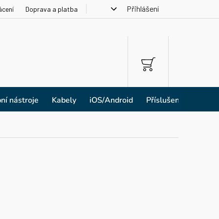
Přihlášení
ácení
Doprava a platba
NÁKUPNÍ
KOŠÍK
ní nástroje
Kabely
iOS/Android
Příslušenství