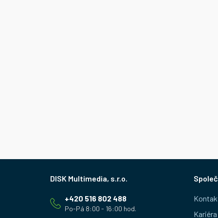
Z
Společ
á
+420 516 802 488
Kontak
p
Kariéra