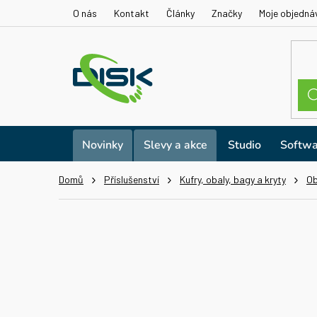
Přejít
O nás
Kontakt
Články
Značky
Moje objedná
na
obsah
Novinky
Slevy a akce
Studio
Softwa
Domů
Příslušenství
Kufry, obaly, bagy a kryty
Ob