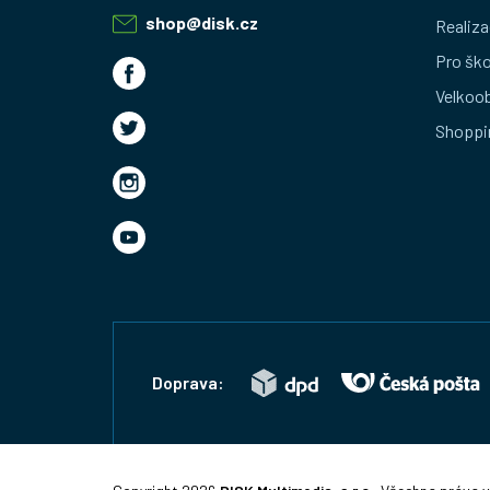
a
shop
@
disk.cz
Realiza
t
Pro ško
Velkoo
í
Shoppi
Doprava: