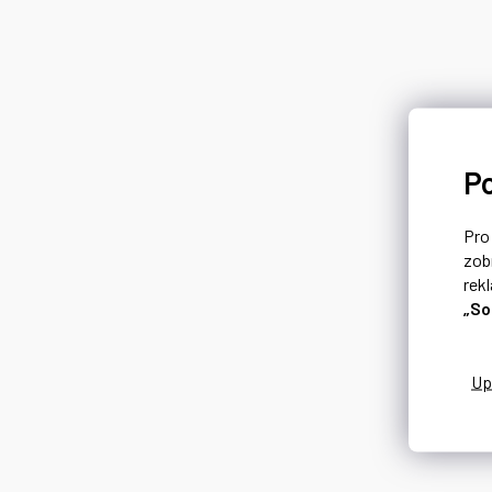
P
Pr
zob
rek
„So