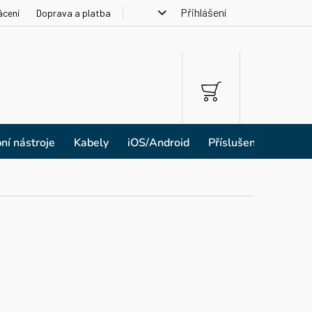
Přihlášení
ácení
Doprava a platba
NÁKUPNÍ
KOŠÍK
ní nástroje
Kabely
iOS/Android
Příslušenství