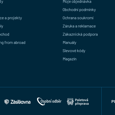
ty
Moje objednávka
Obchodní podmínky
ce a projekty
Ochrana soukromí
ly
Záruka a reklamace
bchod
Zákaznická podpora
ng from abroad
Manuály
Slevové kódy
Magazín
P