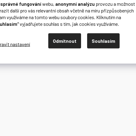
o
správné fungování
webu,
anonymní analýzu
provozu a možnost
razit další pro vás relevantní obsah včetně na míru přizpůsobených
lam využíváme na tomto webu soubory cookies. Kliknutím na
uhlasím“
vyjadřujete souhlas s tím, jak cookies využíváme.
Odmítnout
Souhlasím