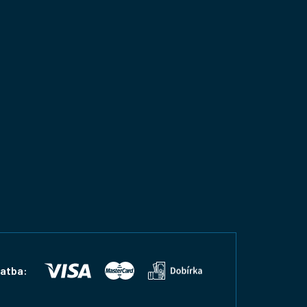
latba: