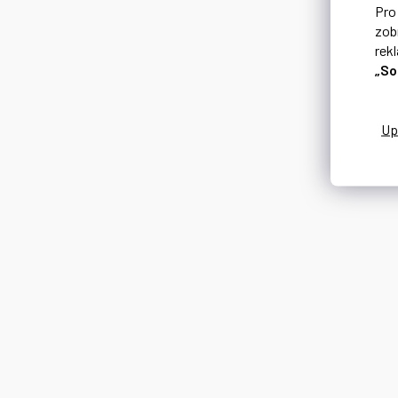
Pr
zob
rek
„So