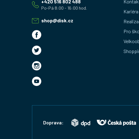
+420 516 802 488
Kontak
p
Kariéra
a
shop
@
disk.cz
Realiza
t
Pro ško
Velkoo
í
Shoppi
Doprava: