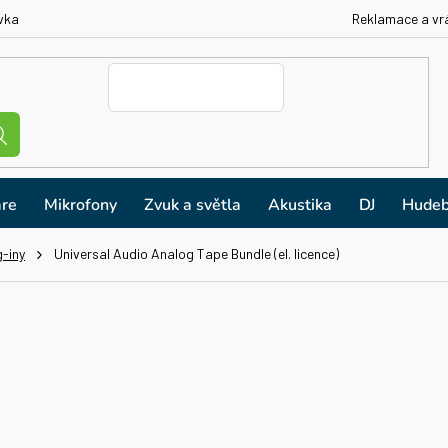
vka
Reklamace a vr
re
Mikrofony
Zvuk a světla
Akustika
DJ
Hudeb
g-iny
Universal Audio Analog Tape Bundle (el. licence)