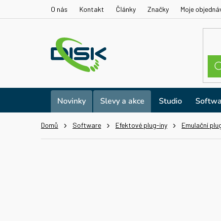
Přejít
O nás
Kontakt
Články
Značky
Moje objedná
na
obsah
Novinky
Slevy a akce
Studio
Softwa
Domů
Software
Efektové plug-iny
Emulační plu