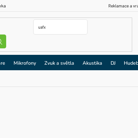
vka
Reklamace a vr
re
Mikrofony
Zvuk a světla
Akustika
DJ
Hudeb