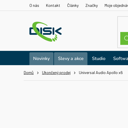
Přejít
O nás
Kontakt
Články
Značky
Moje objedná
na
obsah
Novinky
Slevy a akce
Studio
Softwa
Domů
Ukončený prodej
Universal Audio Apollo x6