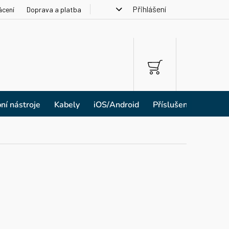
Přihlášení
ácení
Doprava a platba
NÁKUPNÍ
KOŠÍK
ní nástroje
Kabely
iOS/Android
Příslušenství