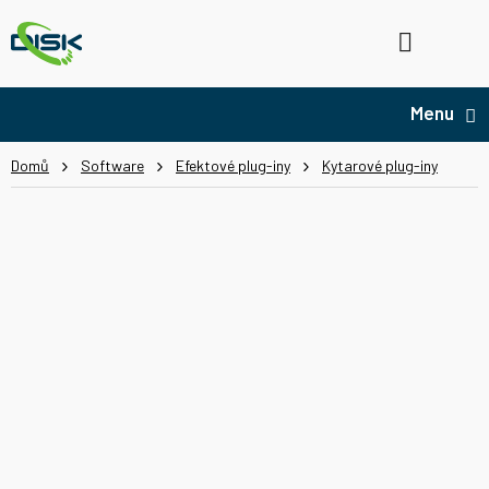
Přejít
na
Hledat
NÁ
obsah
KO
Domů
Software
Efektové plug-iny
Kytarové plug-iny