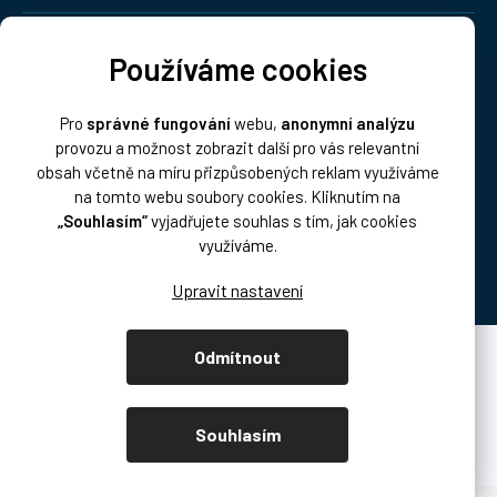
Doprava:
Používáme cookies
Pro
správné fungování
webu,
anonymní analýzu
provozu a možnost zobrazit další pro vás relevantní
obsah včetně na míru přizpůsobených reklam využíváme
na tomto webu soubory cookies. Kliknutím na
„Souhlasím“
vyjadřujete souhlas s tím, jak cookies
Platba:
využíváme.
Odmítnout
Vytvořil Shoptet Premium
Copyright 2026
DISK Multimedia, s.r.o.
. Všechna práva vyhrazena.
Souhlasím
Upravit nastavení cookies
/* přetahování produktů podcast.disk.cz */