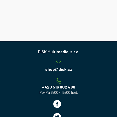
Z
á
p
a
shop
@
disk.cz
t
í
+420 516 802 488