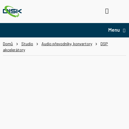
Přejít
na
Hledat
NÁ
obsah
KO
Domů
Studio
Audio převodníky, konvertory
DSP
akcelerátory