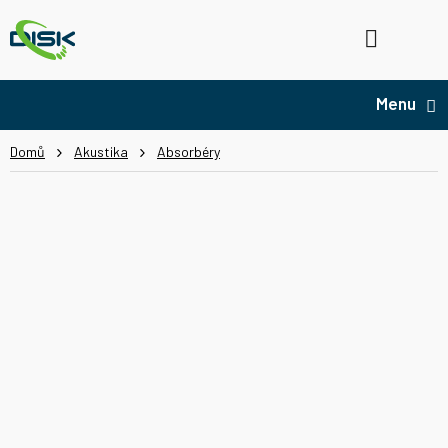
Přejít
na
Hledat
NÁ
obsah
KO
Domů
Akustika
Absorbéry