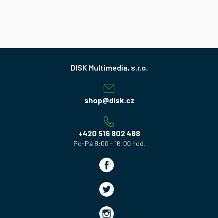
Z
á
p
a
shop
@
disk.cz
t
í
+420 516 802 488