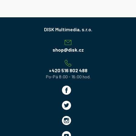
Z
á
p
a
shop
@
disk.cz
t
í
+420 516 802 488