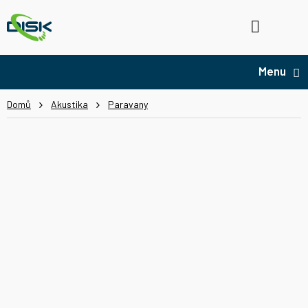
Přejít
na
Hledat
NÁ
obsah
KO
Domů
Akustika
Paravany