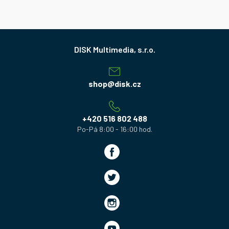
Z
á
p
a
shop
@
disk.cz
t
í
+420 516 802 488