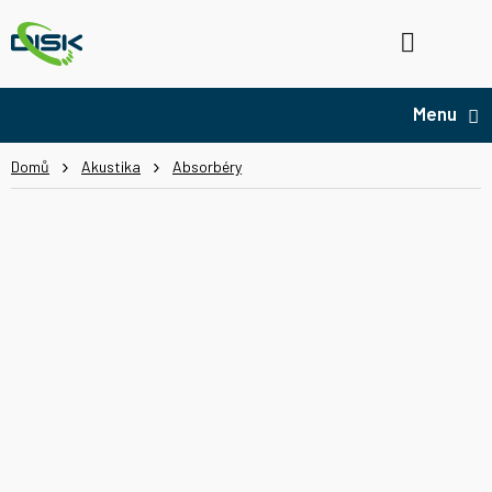
Přejít
na
Hledat
NÁ
obsah
KO
Domů
Akustika
Absorbéry