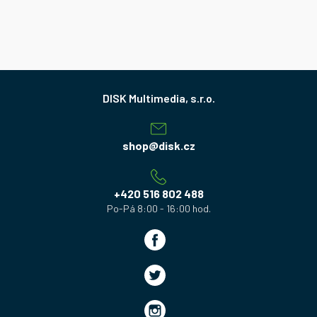
Z
á
p
a
shop
@
disk.cz
t
í
+420 516 802 488