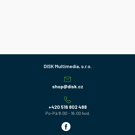
Z
á
p
a
shop
@
disk.cz
t
í
+420 516 802 488