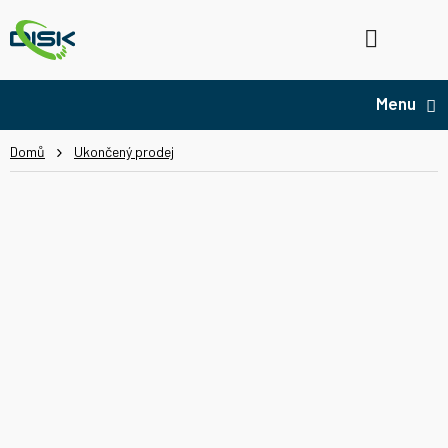
Přejít
na
Hledat
NÁ
obsah
KO
Domů
Ukončený prodej