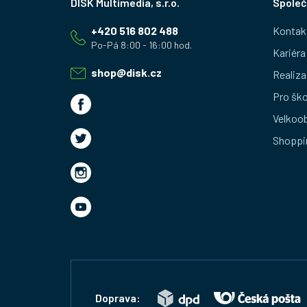
Společ
á
+420 516 802 488
Kontak
p
Kariéra
a
shop
@
disk.cz
Realiza
t
Pro ško
Velkoo
í
Shoppi
Doprava: