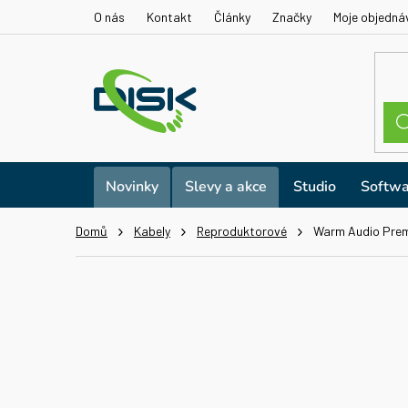
Přejít
O nás
Kontakt
Články
Značky
Moje objedná
na
obsah
Novinky
Slevy a akce
Studio
Softwa
Domů
Kabely
Reproduktorové
Warm Audio Pre