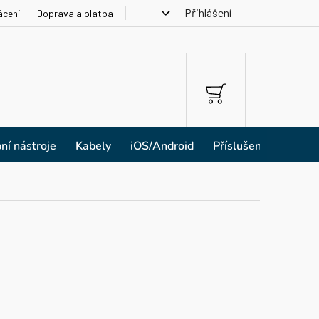
Přihlášení
ácení
Doprava a platba
NÁKUPNÍ
KOŠÍK
ní nástroje
Kabely
iOS/Android
Příslušenství