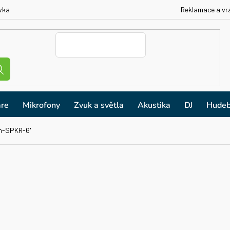
vka
Reklamace a vr
re
Mikrofony
Zvuk a světla
Akustika
DJ
Hudeb
m-SPKR-6'