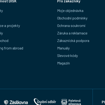
nost DISK
Pro zákazníky
ty
Moje objednávka
Obchodní podmínky
ce a projekty
Ochrana soukromí
ly
Záruka a reklamace
bchod
Zákaznická podpora
ng from abroad
Manuály
Slevové kódy
Magazín
P