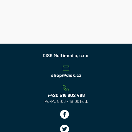
Z
á
p
a
shop
@
disk.cz
t
í
+420 516 802 488