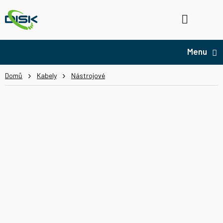
Přejít
na
Hledat
NÁ
obsah
KO
Domů
Kabely
Nástrojové