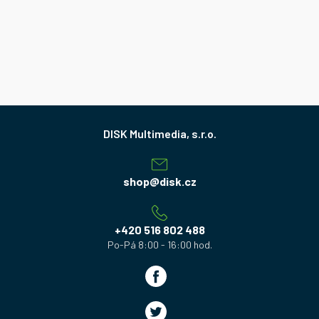
Z
á
p
a
shop
@
disk.cz
t
í
+420 516 802 488