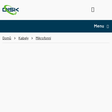
Přejít
na
Hledat
NÁ
obsah
KO
Domů
Kabely
Mikrofonní