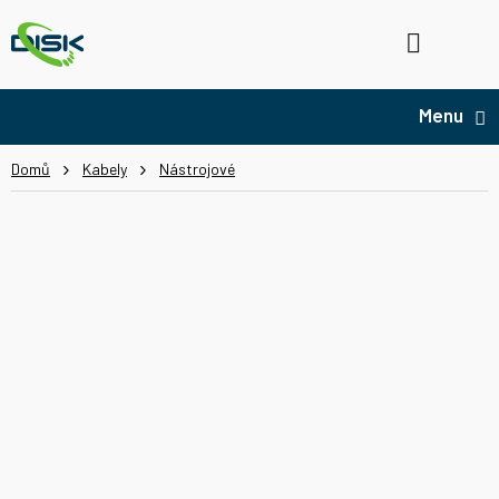
Přejít
na
Hledat
NÁ
obsah
KO
Domů
Kabely
Nástrojové