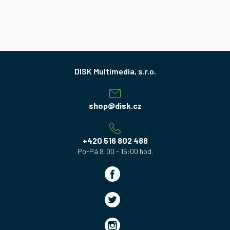
Z
á
p
a
shop
@
disk.cz
t
í
+420 516 802 488