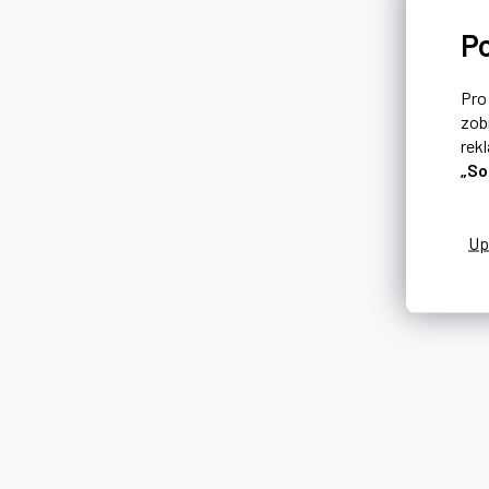
P
Pr
zob
rek
„So