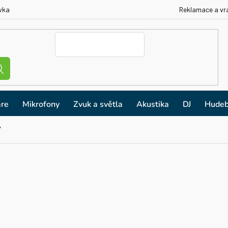
vka
Reklamace a vr
re
Mikrofony
Zvuk a světla
Akustika
DJ
Hudeb
'