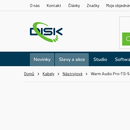
Přejít
O nás
Kontakt
Články
Značky
Moje objedná
na
obsah
Novinky
Slevy a akce
Studio
Softwa
Domů
Kabely
Nástrojové
Warm Audio Pro-TS-5