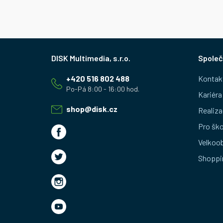
Z
Společ
á
+420 516 802 488
Kontak
p
Kariéra
a
shop
@
disk.cz
Realiza
t
Pro ško
Velkoo
í
Shoppi