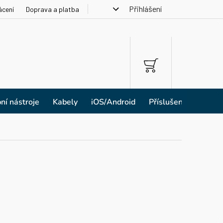
Přihlášení
ácení
Doprava a platba
NÁKUPNÍ
KOŠÍK
ní nástroje
Kabely
iOS/Android
Příslušenství