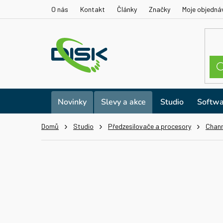
Přejít
O nás
Kontakt
Články
Značky
Moje objedná
na
obsah
Novinky
Slevy a akce
Studio
Softwa
Domů
Studio
Předzesilovače a procesory
Chann