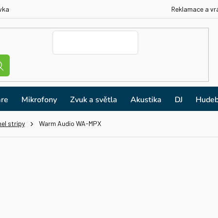
vka
Reklamace a vr
re
Mikrofony
Zvuk a světla
Akustika
DJ
Hudeb
el stripy
Warm Audio WA-MPX