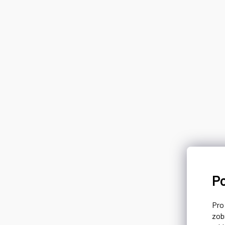
P
Pr
zob