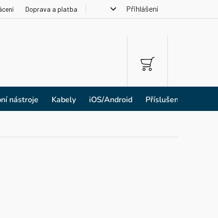
Přihlášení
ácení
Doprava a platba
NÁKUPNÍ
KOŠÍK
ní nástroje
Kabely
iOS/Android
Příslušenství