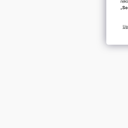
rek
„So