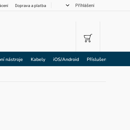
Přihlášení
ácení
Doprava a platba
NÁKUPNÍ
KOŠÍK
ní nástroje
Kabely
iOS/Android
Příslušenství