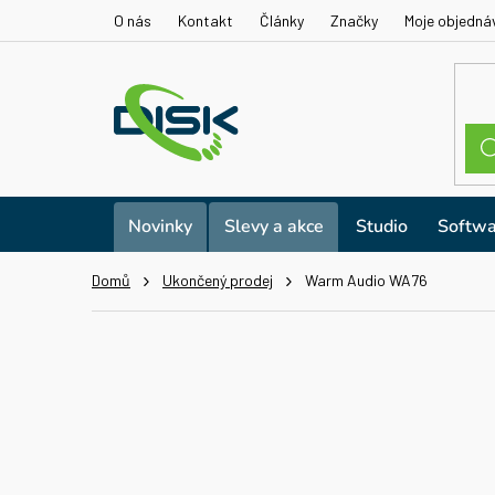
Přejít
O nás
Kontakt
Články
Značky
Moje objedná
na
obsah
Novinky
Slevy a akce
Studio
Softwa
Domů
Ukončený prodej
Warm Audio WA76