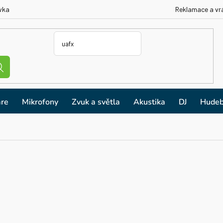
vka
Reklamace a vr
re
Mikrofony
Zvuk a světla
Akustika
DJ
Hudeb