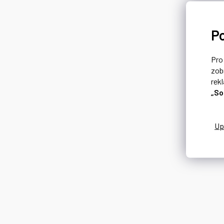
P
Pr
zob
rek
„So