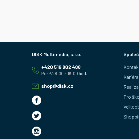
Z
Společ
á
+420 516 802 488
Kontak
p
Kariéra
a
shop
@
disk.cz
Realiza
t
Pro ško
Velkoo
í
Shoppi