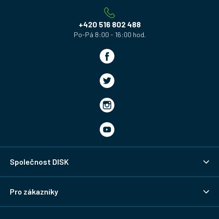
t
í
+420 516 802 488
Společnost DISK
Pro zákazníky