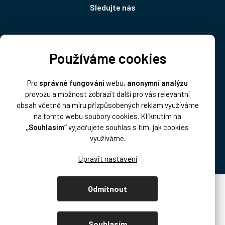
Sledujte nás
Doprava:
Používáme cookies
Pro
správné fungování
webu,
anonymní analýzu
provozu a možnost zobrazit další pro vás relevantní
obsah včetně na míru přizpůsobených reklam využíváme
na tomto webu soubory cookies. Kliknutím na
„Souhlasím“
vyjadřujete souhlas s tím, jak cookies
Platba:
využíváme.
Odmítnout
Vytvořil Shoptet Premium
Copyright 2026
DISK Multimedia, s.r.o.
. Všechna práva vyhrazena.
Souhlasím