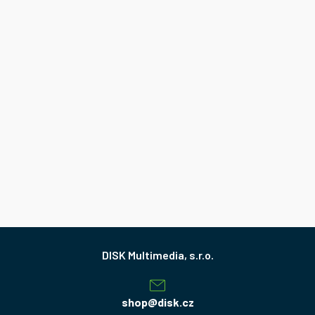
Z
á
p
a
shop
@
disk.cz