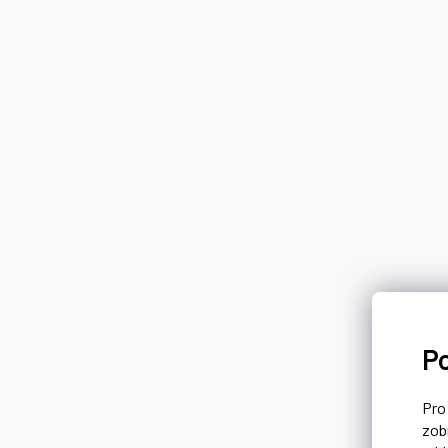
P
Pr
zob