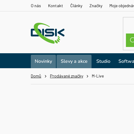
Přejít
O nás
Kontakt
Články
Značky
Moje objedná
na
obsah
Novinky
Slevy a akce
Studio
Softwa
Domů
Prodávané značky
M-Live