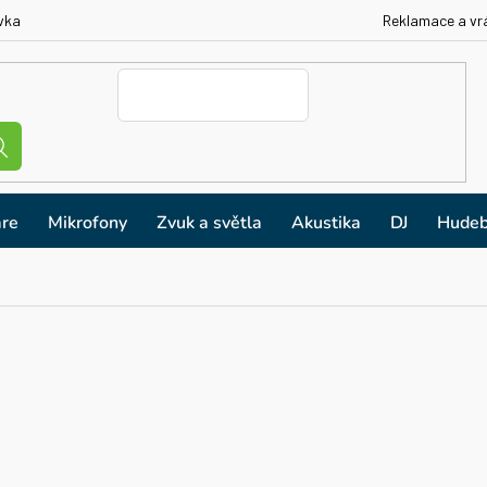
vka
Reklamace a vr
re
Mikrofony
Zvuk a světla
Akustika
DJ
Hudeb