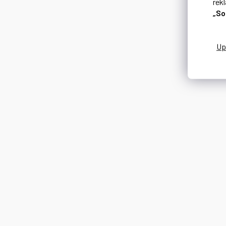
rek
„So