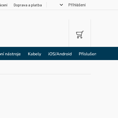
Přihlášení
ácení
Doprava a platba
NÁKUPNÍ
KOŠÍK
ní nástroje
Kabely
iOS/Android
Příslušenství