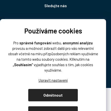
Sledujte nás
Doprava:
Používáme cookies
Pro
správné fungování
webu,
anonymní analýzu
provozu a možnost zobrazit další pro vás relevantní
obsah včetně na míru přizpůsobených reklam využíváme
na tomto webu soubory cookies. Kliknutím na
„Souhlasím“
vyjadřujete souhlas s tím, jak cookies
Platba:
využíváme.
Odmítnout
Vytvořil Shoptet Premium
Copyright 2026
DISK Multimedia, s.r.o.
. Všechna práva vyhrazena.