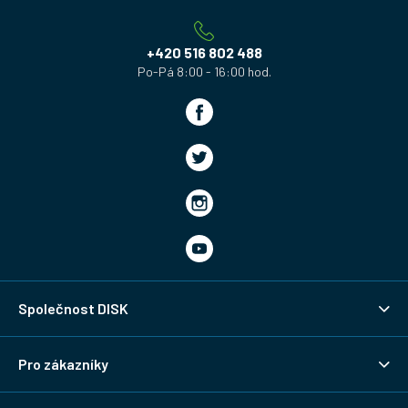
t
í
+420 516 802 488
Společnost DISK
Pro zákazníky