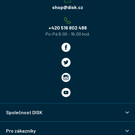
a
shop
@
disk.cz
t
í
+420 516 802 488
Společnost DISK
Pro zákazníky