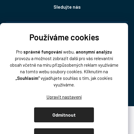
Sledujte nás
Doprava:
Používáme cookies
Pro
správné fungování
webu,
anonymní analýzu
provozu a možnost zobrazit další pro vás relevantní
obsah včetně na míru přizpůsobených reklam využíváme
na tomto webu soubory cookies. Kliknutím na
„Souhlasím“
vyjadřujete souhlas s tím, jak cookies
Platba:
využíváme.
Odmítnout
Vytvořil Shoptet Premium
Copyright 2026
DISK Multimedia, s.r.o.
. Všechna práva vyhrazena.