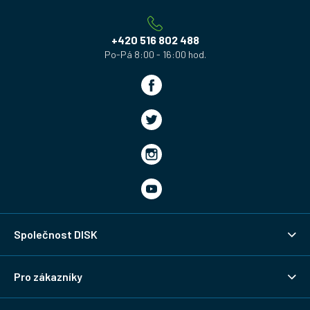
t
í
+420 516 802 488
Společnost DISK
Pro zákazníky