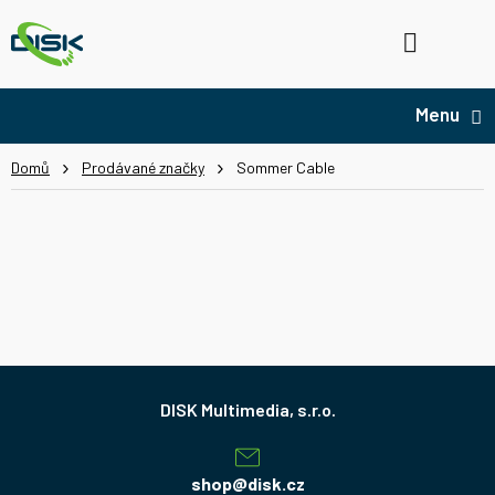
Přejít
na
Hledat
NÁ
obsah
KO
Domů
Prodávané značky
Sommer Cable
Z
á
p
a
shop
@
disk.cz