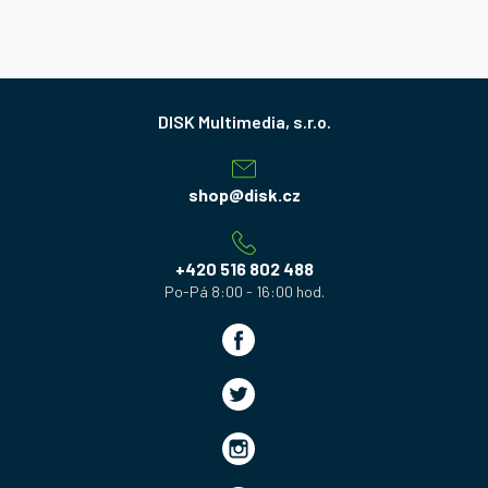
Z
á
p
a
shop
@
disk.cz
t
í
+420 516 802 488