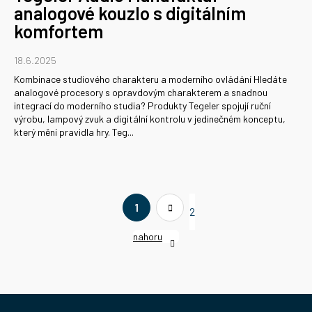
analogové kouzlo s digitálním
komfortem
18.6.2025
Kombinace studiového charakteru a moderního ovládání Hledáte
analogové procesory s opravdovým charakterem a snadnou
integrací do moderního studia? Produkty Tegeler spojují ruční
výrobu, lampový zvuk a digitální kontrolu v jedinečném konceptu,
který mění pravidla hry. Teg...
S
1
2
t
r
O
nahoru
á
v
n
l
k
á
Z
o
d