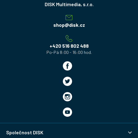
v
á
a
á
c
p
n
í
a
shop
@
disk.cz
í
p
t
r
v
í
+420 516 802 488
k
y
v
ý
p
i
s
u
Společnost DISK