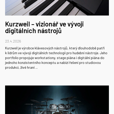
č
l
á
Kurzweil – vizionář ve vývoji
n
digitálních nástrojů
k
ů
23.4.2026
Kurzweil je výrobce klávesových nástrojů, který dlouhodobě patří
k lídrům ve vývoji digitálních technologií pro hudební nástroje. Jeho
portfolio propojuje workstationy, stage piána i digitální piána do
jednoho konzistentního konceptu a nabízí řešení pro studiovou
produkci, živé hraní ...