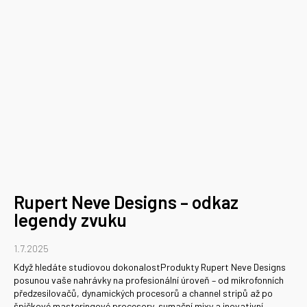
Rupert Neve Designs – odkaz
legendy zvuku
1.7.2025
Když hledáte studiovou dokonalostProdukty Rupert Neve Designs
posunou vaše nahrávky na profesionální úroveň – od mikrofonních
předzesilovačů, dynamických procesorů a channel stripů až po
špičkové masteringové procesory, sumační mixy a inovativní