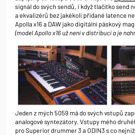
signál do svých sendů, i když tlačítko send
a ekvalizérů bez jakékoli přidané latence ne
Apolla x16 a DAW jako digitální páskový ma
(model Apollo x16 už není v distribuci a je na
Jeden z mých 5059 má do svých vstupů zapo
analogové syntezátory. Vstupy mého druhéh
pro Superior drummer 3 a ODIN3 s co nejnižš