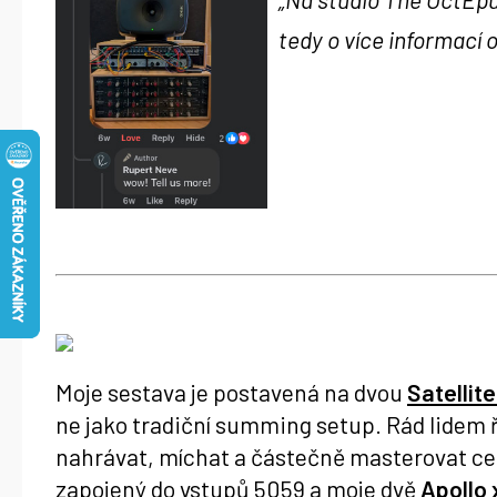
tedy o více informací o
Moje sestava je postavená na dvou
Satellit
ne jako tradiční summing setup. Rád lidem 
nahrávat, míchat a částečně masterovat cel
zapojený do vstupů 5059 a moje dvě
Apollo 