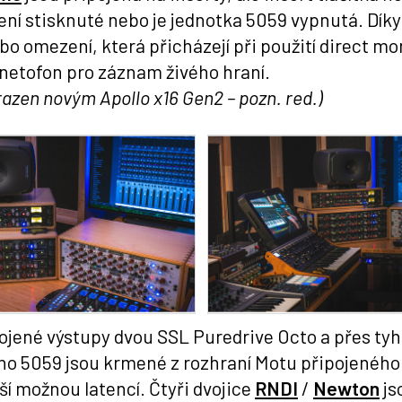
 není stisknuté nebo je jednotka 5059 vypnutá. Dí
bo omezení, která přicházejí při použití direct mo
gnetofon pro záznam živého hraní.
hrazen novým Apollo x16 Gen2 – pozn. red.)
jené výstupy dvou SSL Puredrive Octo a přes ty
o 5059 jsou krmené z rozhraní Motu připojeného 
í možnou latencí. Čtyři dvojice
RNDI
/
Newton
js