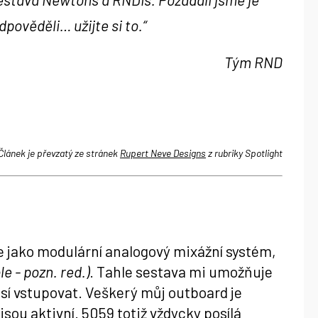
dpověděli… užijte si to.
“
Tým RND
Článek je převzatý ze stránek
Rupert Neve Designs
z rubriky Spotlight
je jako modulární analogový mixážní systém,
e - pozn. red.)
. Tahle sestava mi umožňuje
sí vstupovat. Veškerý můj outboard je
ejsou aktivní. 5059 totiž vždycky posílá