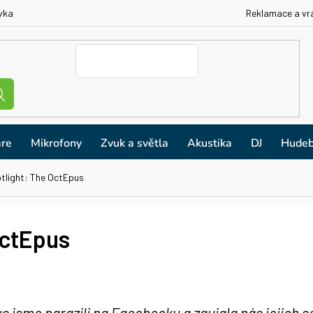
vka
Reklamace a vr
re
Mikrofony
Zvuk a světla
Akustika
DJ
Hudeb
tlight: The OctEpus
OctEpus
s jsme narazili na Facebooku a zaujala nás jejich 