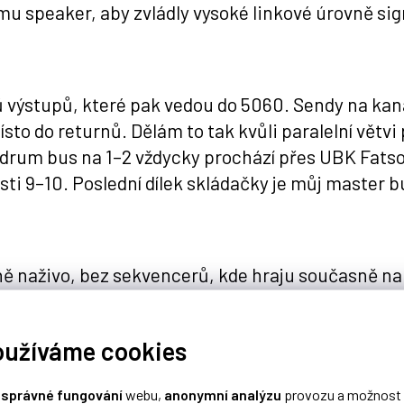
žimu speaker, aby zvládly vysoké linkové úrovně sig
rů výstupů, které pak vedou do 5060. Sendy na kan
sto do returnů. Dělám to tak kvůli paralelní větvi
j drum bus na 1–2 vždycky prochází přes UBK Fats
ti 9–10. Poslední dílek skládačky je můj master b
naživo, bez sekvencerů, kde hraju současně na t
ampy a SILK, mi umožňuje při cvičení postupně do
z větší části hotový. Když přijde na samotné nah
oužíváme cookies
oukanálový výstup z MBC. Pokud si chci poslechnou
 signálovou cestou a se stejným nastavením jako 
o
správné fungování
webu,
anonymní analýzu
provozu a možnost