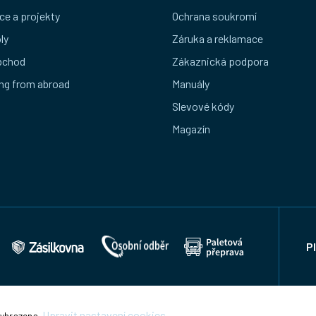
ce a projekty
Ochrana soukromí
ly
Záruka a reklamace
bchod
Zákaznická podpora
ng from abroad
Manuály
Slevové kódy
Magazín
P
Upravit nastavení cookies
vyhrazena.