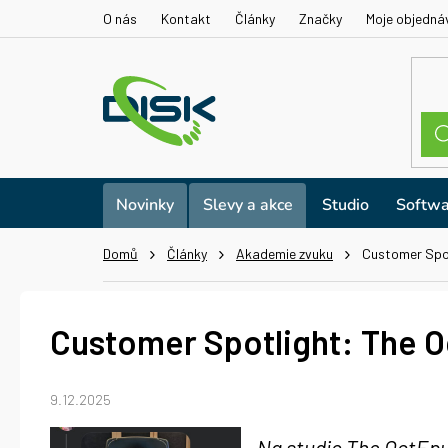
Přejít
O nás
Kontakt
Články
Značky
Moje objedná
na
obsah
Novinky
Slevy a akce
Studio
Softwa
Domů
Články
Akademie zvuku
Customer Spo
Customer Spotlight: The 
9.12.2025
„Na studio The OctEpu