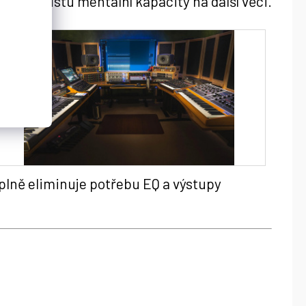
olní spoustu mentální kapacity na další věci.
úplně eliminuje potřebu EQ a výstupy