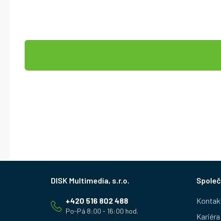
Z
Společ
á
+420 516 802 488
Kontak
p
Kariéra