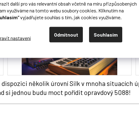
nd, je to brutálně efektivní workflow, které ti uv
razit další pro vás relevantní obsah včetně na míru přizpůsobených
lam využíváme na tomto webu soubory cookies. Kliknutím na
uhlasím“
vyjadřujete souhlas s tím, jak cookies využíváme.
Odmítnout
Souhlasím
dispozici několik úrovní Silk v mnoha situacích 
ad si jednou budu moct pořídit opravdový 5088!