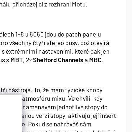
nálu přicházející z rozhraní Motu.
álech 1–8 u 5060 jdou do patch panelu
 pro všechny čtyři stereo busy, což otevírá
o s extrémními nastaveními, které pak jen
us s
MBT
, 2×
Shelford Channels
a
MBC
.
ři nástroje. To, že mám fyzické knoby
laďovat atmosféru mixu. Ve chvíli, kdy
rávání, zaznamenávám jednotlivé stopy do
t nahranou verzi stopy, aktivuju její insert
živá verze. Pokud se nahráváš sám