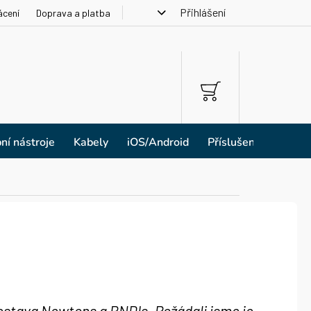
Přihlášení
ácení
Doprava a platba
NÁKUPNÍ
KOŠÍK
ní nástroje
Kabely
iOS/Android
Příslušenství
sestava Newtons a RNDIs. Požádali jsme je