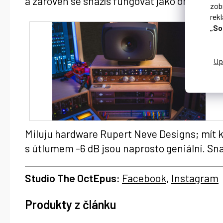
a zároveň se snažíš fungovat jako one‑man ba
zob
rek
„So
Miluju hardware Rupert Neve Designs; mít k 
s útlumem -6 dB jsou naprosto geniální. Sn
Studio The OctEpus:
Facebook
,
Instagram
Produkty z článku