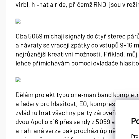
virbl, hi‑hat a ride, přičemž RNDI jsou v re
Oba 5059 míchají signály do čtyř stereo pá
a návraty se vracejí zpátky do vstupů 9–16 mí
nejrůznější kreativní možnosti. Příklad: mů
lehce přimíchávám pomocí ovladače hlasitos
Dělám projekt typu one‑man band kompletně 
a fadery pro hlasitost, EQ, kompresory, pre
zvládnu hrát všechny party zároveň, je mix 
P
dvou Apollo x16 přes sendy z 5059 a přes dv
a nahraná verze pak prochází úplně stejnou
Pr