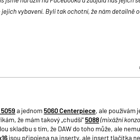
 jejich vybavení. Byli tak ochotní, že nám detailně o
e 5059
a jednom
5060 Centerpiece
, ale používám 
říkám, že mám takový „chudší“
5088
(mixážní konzol
ou skladbu s tím, že DAW do toho může, ale nemu
x16
jsou připojena na inserty, ale insert tlačítka n