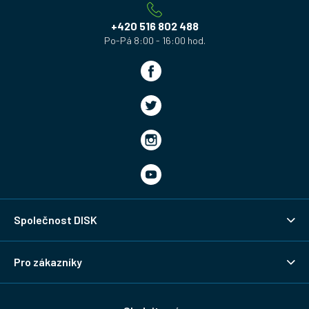
t
í
+420 516 802 488
Společnost DISK
Pro zákazníky