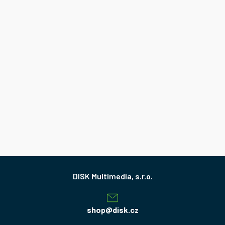
Z
á
p
a
shop
@
disk.cz