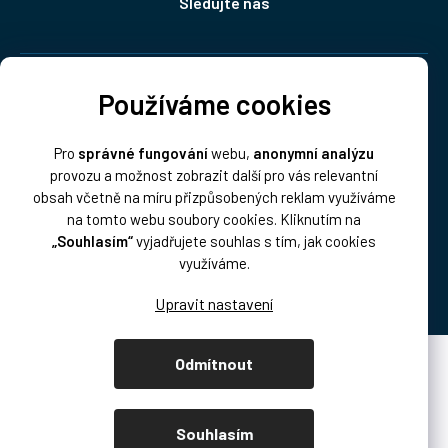
Sledujte nás
Doprava:
Používáme cookies
Pro
správné fungování
webu,
anonymní analýzu
provozu a možnost zobrazit další pro vás relevantní
obsah včetně na míru přizpůsobených reklam využíváme
na tomto webu soubory cookies. Kliknutím na
„Souhlasím“
vyjadřujete souhlas s tím, jak cookies
Platba:
využíváme.
Odmítnout
Vytvořil Shoptet Premium
Copyright 2026
DISK Multimedia, s.r.o.
. Všechna práva vyhrazena.
Souhlasím
Upravit nastavení cookies