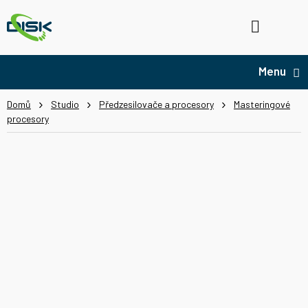
Přejít
na
Hledat
NÁ
obsah
KO
Domů
Studio
Předzesilovače a procesory
Masteringové
procesory