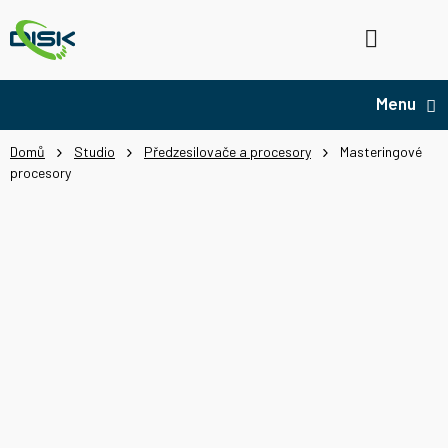
Přejít
na
Hledat
NÁ
obsah
KO
Domů
Studio
Předzesilovače a procesory
Masteringové
procesory