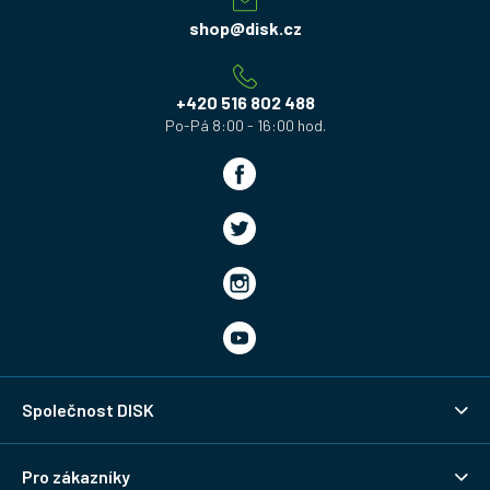
a
shop
@
disk.cz
t
í
+420 516 802 488
Společnost DISK
Pro zákazníky