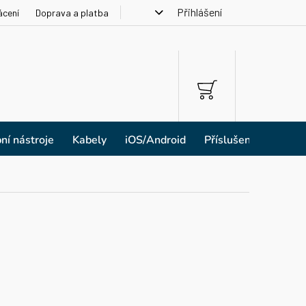
Přihlášení
ácení
Doprava a platba
NÁKUPNÍ
KOŠÍK
ní nástroje
Kabely
iOS/Android
Příslušenství