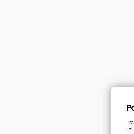
P
Pr
zob