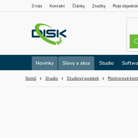
Přejít
O nás
Kontakt
Články
Značky
Moje objedná
na
obsah
Novinky
Slevy a akce
Studio
Softwa
Domů
Studio
Studiový poslech
Monitorové kont