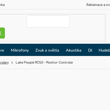
vka
Reklamace a vr
re
Mikrofony
Zvuk a světla
Akustika
DJ
Hudeb
rolery
Lake People MC50 - Monitor-Controler