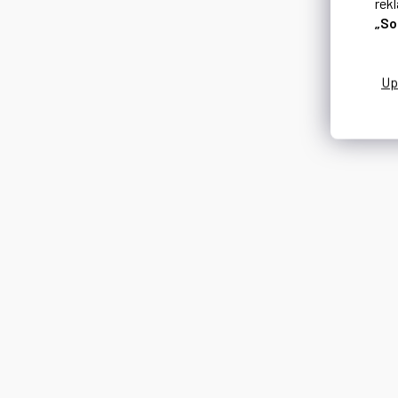
rek
„So