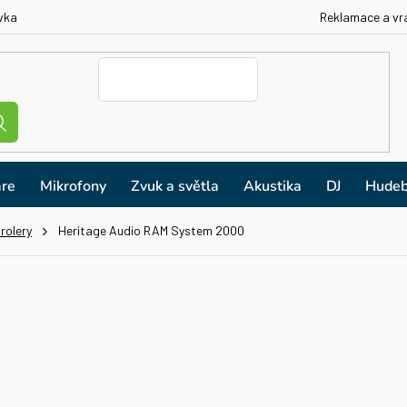
vka
Reklamace a vr
re
Mikrofony
Zvuk a světla
Akustika
DJ
Hudeb
rolery
Heritage Audio RAM System 2000