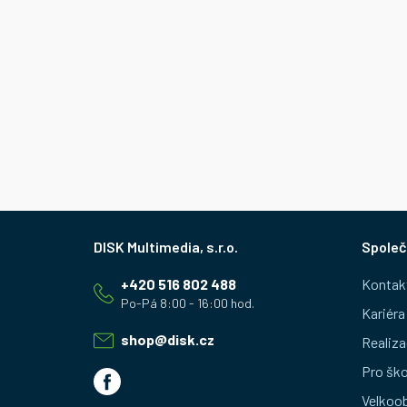
Z
Společ
á
+420 516 802 488
Kontak
p
Kariéra
a
shop
@
disk.cz
Realiza
t
Pro ško
Velkoo