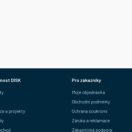
nost DISK
Pro zákazníky
ty
Moje objednávka
Obchodní podmínky
ce a projekty
Ochrana soukromí
ly
Záruka a reklamace
bchod
Zákaznická podpora