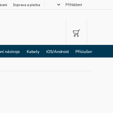
Přihlášení
ácení
Doprava a platba
NÁKUPNÍ
KOŠÍK
ní nástroje
Kabely
iOS/Android
Příslušenství