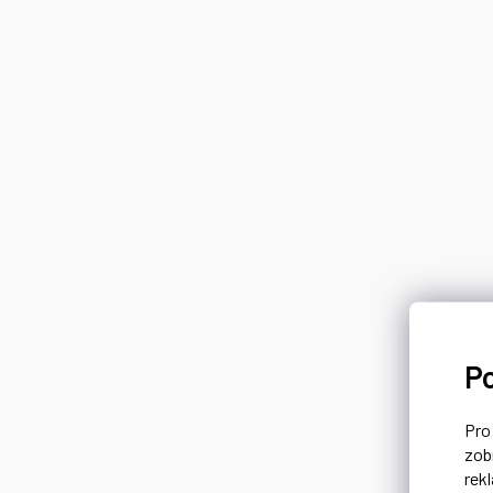
P
Pr
zob
rek