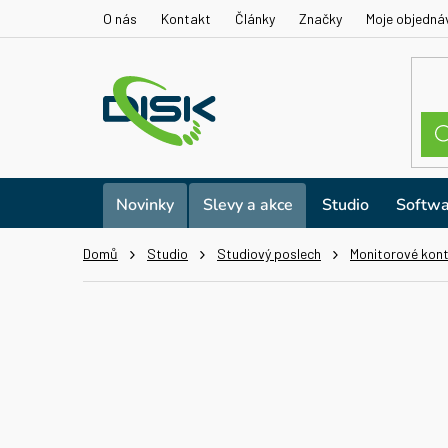
Přejít
O nás
Kontakt
Články
Značky
Moje objedná
na
obsah
Novinky
Slevy a akce
Studio
Softwa
Domů
Studio
Studiový poslech
Monitorové kont