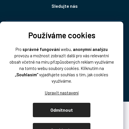
Sledujte nás
Doprava:
Používáme cookies
Pro
správné fungování
webu,
anonymní analýzu
provozu a možnost zobrazit další pro vás relevantní
obsah včetně na míru přizpůsobených reklam využíváme
na tomto webu soubory cookies. Kliknutím na
„Souhlasím“
vyjadřujete souhlas s tím, jak cookies
Platba:
využíváme.
Odmítnout
Vytvořil Shoptet Premium
Copyright 2026
DISK Multimedia, s.r.o.
. Všechna práva vyhrazena.