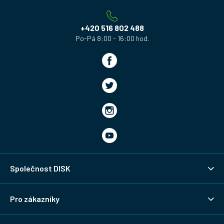
t
í
+420 516 802 488
Společnost DISK
Pro zákazníky