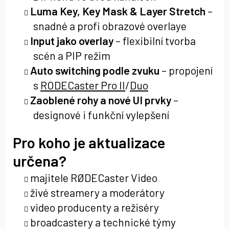
Luma Key, Key Mask & Layer Stretch
–
snadné a profi obrazové overlaye
Input jako overlay
– flexibilní tvorba
scén a PIP režim
Auto switching podle zvuku
– propojení
s
RODECaster Pro II
/
Duo
Zaoblené rohy a nové UI prvky
–
designové i funkční vylepšení
Pro koho je aktualizace
určena?
majitele RØDECaster Video
živé streamery a moderátory
video producenty a režiséry
broadcastery a technické týmy