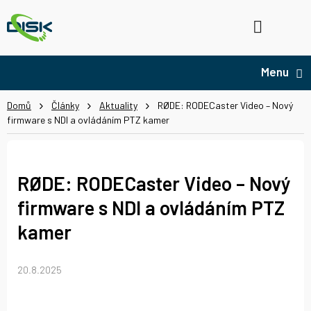
Přejít
na
Hledat
NÁ
obsah
KO
Domů
Články
Aktuality
RØDE: RODECaster Video – Nový
firmware s NDI a ovládáním PTZ kamer
RØDE: RODECaster Video – Nový
firmware s NDI a ovládáním PTZ
kamer
20.8.2025