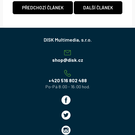
PŘEDCHOZÍ ČLÁNEK
DALŠÍ ČLÁNEK
Z
á
p
a
shop
@
disk.cz
t
í
+420 516 802 488