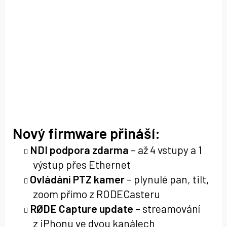
Nový firmware přináší:
NDI podpora zdarma
– až 4 vstupy a 1
výstup přes Ethernet
Ovládání PTZ kamer
– plynulé pan, tilt,
zoom přímo z RODECasteru
RØDE Capture update
– streamování
z iPhonu ve dvou kanálech