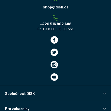
a
shop
@
disk.cz
t
í
+420 516 802 488
Společnost DISK
Pro zákazníky