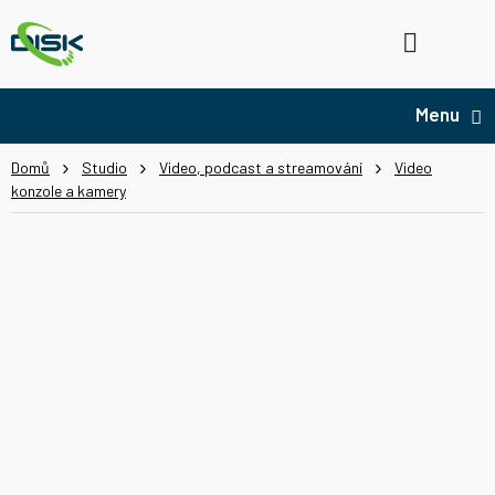
Přejít
na
Hledat
NÁ
obsah
KO
Domů
Studio
Video, podcast a streamování
Video
konzole a kamery