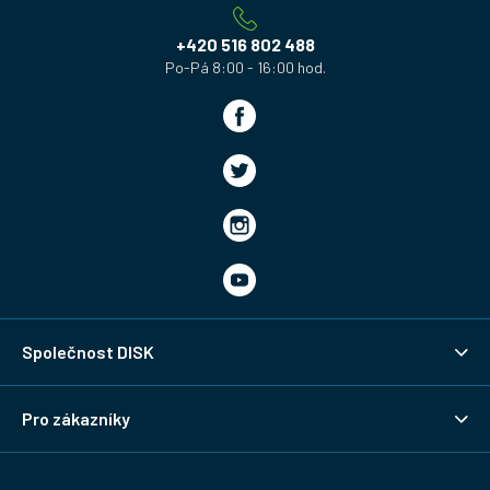
t
í
+420 516 802 488
Společnost DISK
Pro zákazníky