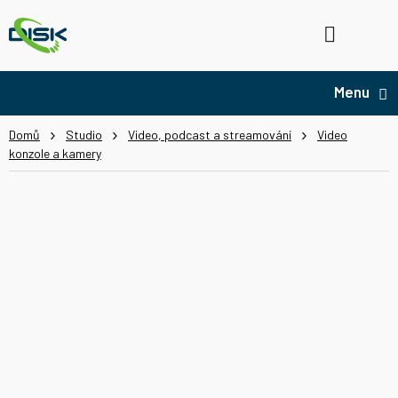
Přejít
na
Hledat
NÁ
obsah
KO
Domů
Studio
Video, podcast a streamování
Video
konzole a kamery