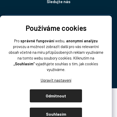
Sledujte nás
Doprava:
Používáme cookies
Pro
správné fungování
webu,
anonymní analýzu
provozu a možnost zobrazit další pro vás relevantní
obsah včetně na míru přizpůsobených reklam využíváme
na tomto webu soubory cookies. Kliknutím na
„Souhlasím“
vyjadřujete souhlas s tím, jak cookies
Platba:
využíváme.
Odmítnout
Vytvořil Shoptet Premium
Copyright 2026
DISK Multimedia, s.r.o.
. Všechna práva vyhrazena.
Souhlasím
Upravit nastavení cookies