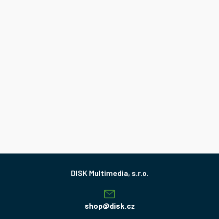
Z
á
p
a
shop
@
disk.cz