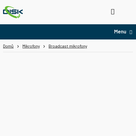
Přejít
na
Hledat
NÁ
obsah
KO
Domů
Mikrofony
Broadcast mikrofony