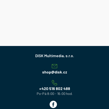
Z
á
p
a
shop
@
disk.cz
t
í
+420 516 802 488