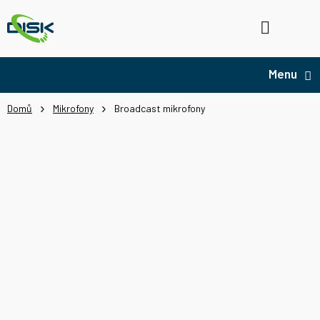
Přejít
na
Hledat
NÁ
obsah
KO
Domů
Mikrofony
Broadcast mikrofony