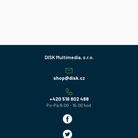
Z
á
p
a
shop
@
disk.cz
t
í
+420 516 802 488