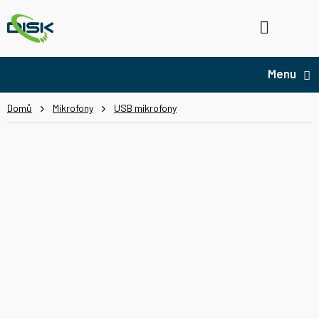
Přejít
na
Hledat
NÁ
obsah
KO
Domů
Mikrofony
USB mikrofony