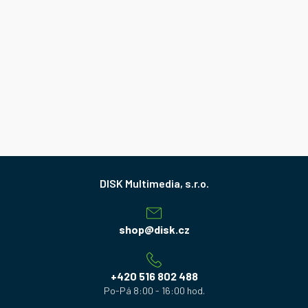
Z
á
p
a
shop
@
disk.cz
t
í
+420 516 802 488