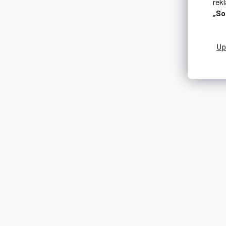
rek
„So