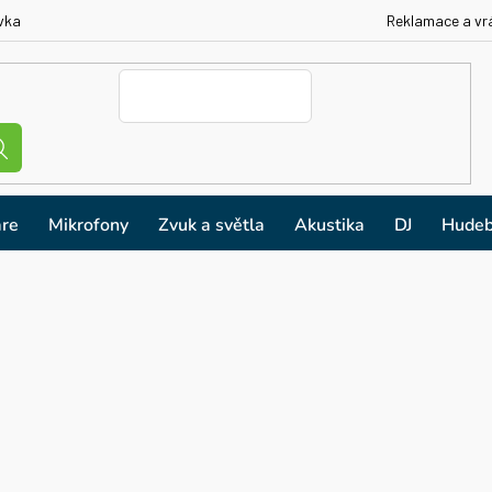
vka
Reklamace a vr
re
Mikrofony
Zvuk a světla
Akustika
DJ
Hudeb