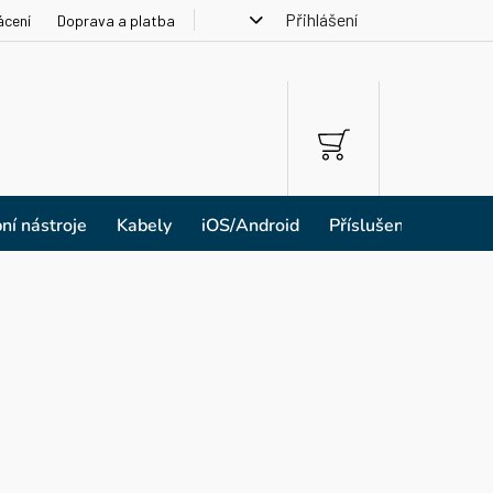
Přihlášení
ácení
Doprava a platba
NÁKUPNÍ
KOŠÍK
ní nástroje
Kabely
iOS/Android
Příslušenství