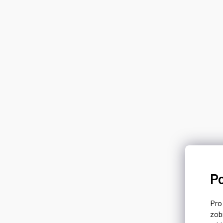
P
Pr
zob