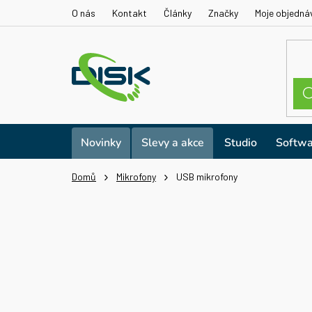
Přejít
O nás
Kontakt
Články
Značky
Moje objedná
na
obsah
Novinky
Slevy a akce
Studio
Softwa
Domů
Mikrofony
USB mikrofony