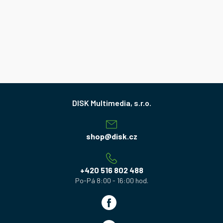
Z
á
p
a
shop
@
disk.cz
t
í
+420 516 802 488