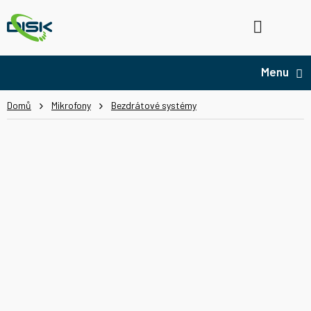
Přejít
na
Hledat
NÁ
obsah
KO
Domů
Mikrofony
Bezdrátové systémy